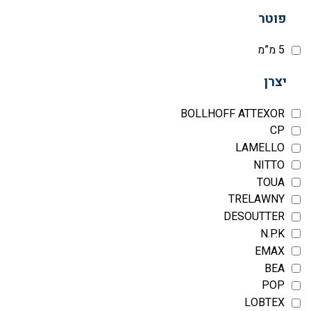
פוטר
5 מ”מ
יצרן
BOLLHOFF ATTEXOR
CP
LAMELLO
NITTO
TOUA
TRELAWNY
DESOUTTER
N.P.K
EMAX
BEA
POP
LOBTEX